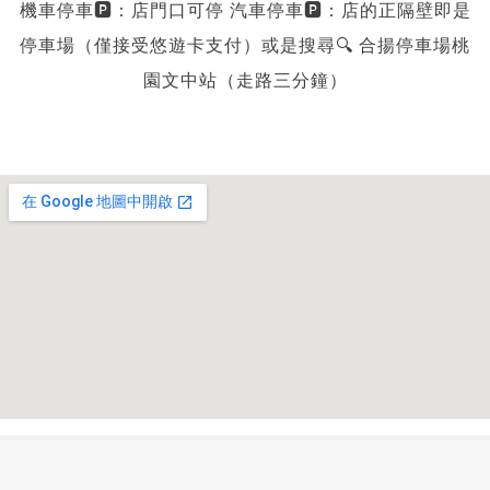
機車停車🅿️：店門口可停 汽車停車🅿️：店的正隔壁即是
停車場（僅接受悠遊卡支付）或是搜尋🔍 合揚停車場桃
園文中站（走路三分鐘）